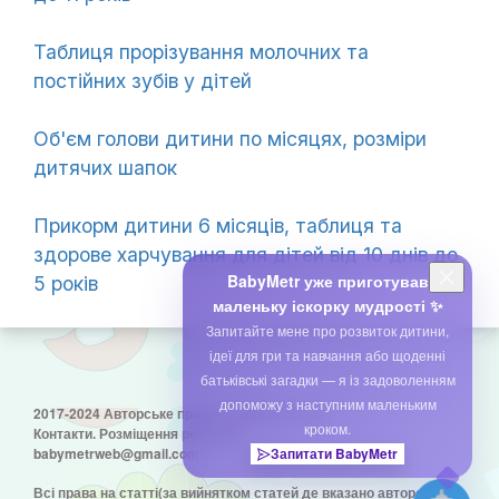
Таблиця прорізування молочних та
постійних зубів у дітей
Об'єм голови дитини по місяцях, розміри
дитячих шапок
Прикорм дитини 6 місяців, таблиця та
здорове харчування для дітей від 10 днів до
BabyMetr уже приготував
5 років
маленьку іскорку мудрості ✨
Запитайте мене про розвиток дитини,
ідеї для гри та навчання або щоденні
батьківські загадки — я із задоволенням
допоможу з наступним маленьким
2017-2024 Авторське право © babymetr.com
кроком.
Контакти. Розміщення реклами:
babymetrweb@gmail.com
Запитати BabyMetr
Всі права на статті(за вийнятком статей де вказано авторство)