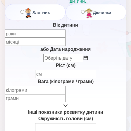
дитини.
Хлопчик
Дівчинка
Вік дитини
або Дата народження
Ріст
(
см
)
Вага
(
кілограми
/
грами
)
Інші показники розвитку дитини
Окружність голови
(
см
)