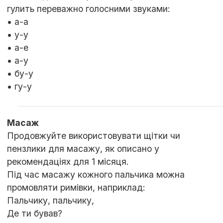
гулить переважно голосними звуками:
• а-а
• у-у
• а-е
• а-у
• бу-у
• гу-у
Масаж
Продовжуйте використовувати щітки чи
пензлики для масажу, як описано у
рекомендаціях для 1 місяця.
Під час масажу кожного пальчика можна
промовляти римівки, наприклад:
Пальчику, пальчику,
Де ти бував?