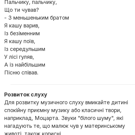
Пальчику, пальчику,
Що ти чував?
- З меньшеньким братом
Я кашу варив,
Із безіменним
Я кашу поїв,
Із середульшим
У лісі гуляв,
А із найбільшим
Пісню співав.
Розвиток слуху
Для розвитку музичного слуху вмикайте дитині
спокійну приємну музику або класичні твори,
наприклад, Моцарта. Звуки "білого шуму", які
нагадують те, що малюк чув у материнському