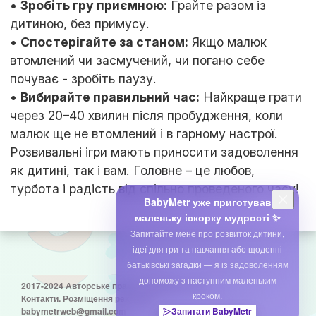
•
Зробіть гру приємною:
Грайте разом із
дитиною, без примусу.
•
Спостерігайте за станом:
Якщо малюк
втомлений чи засмучений, чи погано себе
почуває - зробіть паузу.
•
Вибирайте правильний час:
Найкраще грати
через 20–40 хвилин після пробудження, коли
малюк ще не втомлений і в гарному настрої.
Розвивальні ігри мають приносити задоволення
як дитині, так і вам. Головне – це любов,
турбота і радість від спільно проведеного часу!
BabyMetr уже приготував
маленьку іскорку мудрості ✨
Запитайте мене про розвиток дитини,
ідеї для гри та навчання або щоденні
батьківські загадки — я із задоволенням
допоможу з наступним маленьким
2017-2024 Авторське право © babymetr.com
кроком.
Контакти. Розміщення реклами:
babymetrweb@gmail.com
Запитати BabyMetr