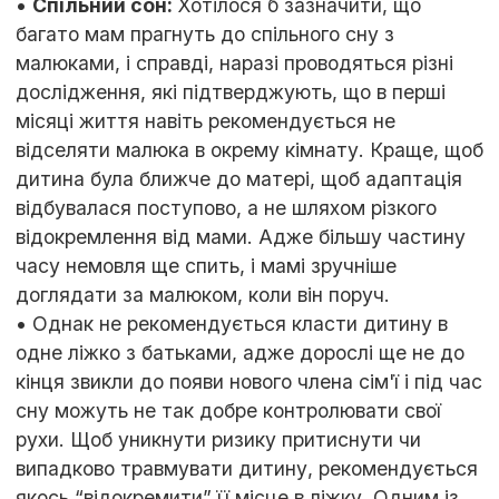
•
Спільний сон:
Хотілося б зазначити, що
багато мам прагнуть до спільного сну з
малюками, і справді, наразі проводяться різні
дослідження, які підтверджують, що в перші
місяці життя навіть рекомендується не
відселяти малюка в окрему кімнату. Краще, щоб
дитина була ближче до матері, щоб адаптація
відбувалася поступово, а не шляхом різкого
відокремлення від мами. Адже більшу частину
часу немовля ще спить, і мамі зручніше
доглядати за малюком, коли він поруч.
• Однак не рекомендується класти дитину в
одне ліжко з батьками, адже дорослі ще не до
кінця звикли до появи нового члена сім'ї і під час
сну можуть не так добре контролювати свої
рухи. Щоб уникнути ризику притиснути чи
випадково травмувати дитину, рекомендується
якось “відокремити” її місце в ліжку. Одним із