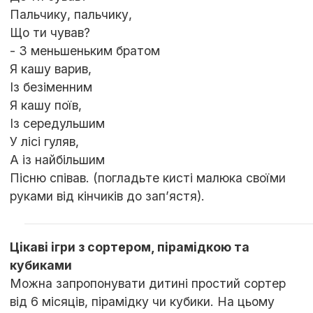
Пальчику, пальчику,
Що ти чував?
- З меньшеньким братом
Я кашу варив,
Із безіменним
Я кашу поїв,
Із середульшим
У лісі гуляв,
А із найбільшим
Пісню співав. (погладьте кисті малюка своїми
руками від кінчиків до зап’ястя).
Цікаві ігри з сортером, пірамідкою та
кубиками
Можна запропонувати дитині простий сортер
від 6 місяців, пірамідку чи кубики. На цьому