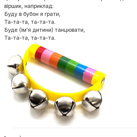
віршик, наприклад:
Буду в бубон я грати,
Та-та-та, та-та-та.
Буде (ім’я дитини) танцювати,
Та-та-та, та-та-та.