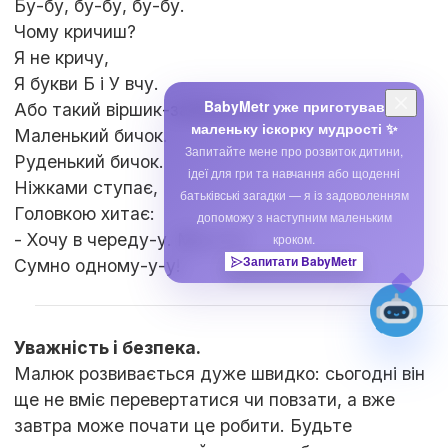
Бу-бу, бу-бу, бу-бу.
Чому кричиш?
Я не кричу,
Я букви Б і У вчу.
BabyMetr уже приготував
Або такий віршик-забавлянка:
маленьку іскорку мудрості ✨
Маленький бичок.
Запитайте мене про розвиток дитини,
Руденький бичок.
ідеї для гри та навчання або щоденні
Ніжками ступає,
батьківські загадки — я із задоволенням
Головкою хитає:
допоможу з наступним маленьким
- Хочу в череду-у. Му-у-у!
кроком.
Запитати BabyMetr
Сумно одному-у-у!
Уважність і безпека.
Малюк розвивається дуже швидко: сьогодні він
ще не вміє перевертатися чи повзати, а вже
завтра може почати це робити. Будьте