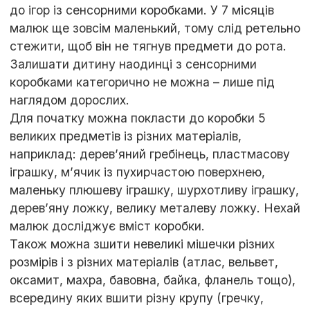
до ігор із сенсорними коробками. У 7 місяців
малюк ще зовсім маленький, тому слід ретельно
стежити, щоб він не тягнув предмети до рота.
Залишати дитину наодинці з сенсорними
коробками категорично не можна – лише під
наглядом дорослих.
Для початку можна покласти до коробки 5
великих предметів із різних матеріалів,
наприклад: дерев’яний гребінець, пластмасову
іграшку, м’ячик із пухирчастою поверхнею,
маленьку плюшеву іграшку, шурхотливу іграшку,
дерев’яну ложку, велику металеву ложку. Нехай
малюк досліджує вміст коробки.
Також можна зшити невеликі мішечки різних
розмірів і з різних матеріалів (атлас, вельвет,
оксамит, махра, бавовна, байка, фланель тощо),
всередину яких вшити різну крупу (гречку,