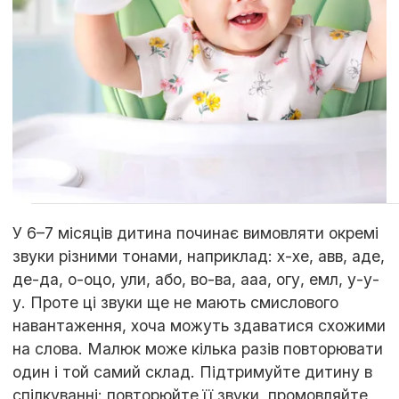
У 6–7 місяців дитина починає вимовляти окремі
звуки різними тонами, наприклад: х-хе, авв, аде,
де-да, о-оцо, ули, або, во-ва, ааа, огу, емл, у-у-
у. Проте ці звуки ще не мають смислового
навантаження, хоча можуть здаватися схожими
на слова. Малюк може кілька разів повторювати
один і той самий склад. Підтримуйте дитину в
спілкуванні: повторюйте її звуки, промовляйте