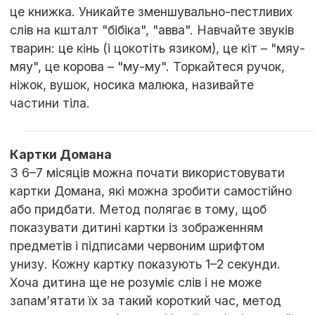
це книжка. Уникайте зменшувально-пестливих
слів на кшталт "бібіка", "авва". Навчайте звуків
тварин: це кінь (і цокотіть язиком), це кіт – "мяу-
мяу", це корова – "му-му". Торкайтеся ручок,
ніжок, вушок, носика малюка, називайте
частини тіла.
Картки Домана
З 6–7 місяців можна почати використовувати
картки Домана, які можна зробити самостійно
або придбати. Метод полягає в тому, щоб
показувати дитині картки із зображенням
предметів і підписами червоним шрифтом
унизу. Кожну картку показують 1–2 секунди.
Хоча дитина ще не розуміє слів і не може
запам’ятати їх за такий короткий час, метод