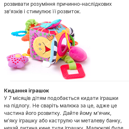
розвивати розуміння причинно-наслідкових
зв’язків і стимулює її розвиток.
Кидання іграшок
У 7 місяців дітям подобається кидати іграшки
на підлогу. Не сваріть малюка за це, адже це
частина його розвитку. Дайте йому м’ячик,
м’яку іграшку або каструлю чи металеву банку,
нехай дитина кине туди іграшку. Малюкові буде