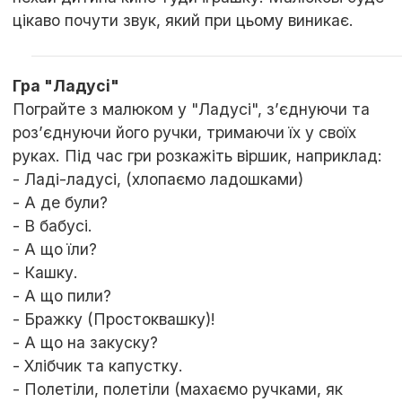
цікаво почути звук, який при цьому виникає.
Гра "Ладусі"
Пограйте з малюком у "Ладусі", з’єднуючи та
роз’єднуючи його ручки, тримаючи їх у своїх
руках. Під час гри розкажіть віршик, наприклад:
- Ладі-ладусі, (хлопаємо ладошками)
- А де були?
- В бабусі.
- А що їли?
- Кашку.
- А що пили?
- Бражку (Простоквашку)!
- А що на закуску?
- Хлібчик та капустку.
- Полетіли, полетіли (махаємо ручками, як