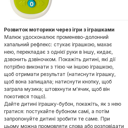
Розвиток моторики через ігри з іграшками
Малюк удосконалює променево-долонний
хапальний рефлекс: стукає іграшкою, махає
нею, перекладає з однієї руки в іншу, кидає,
дзвонить дзвіночком. Покажіть дитині, які дії
потрібно виконати з тією чи іншою іграшкою,
щоб отримати результат (натиснути іграшку,
щоб вона запищала; натиснути кнопку, щоб
заграла музика; штовхнути м’ячик, щоб він
покотився тощо).
Дайте дитині іграшку-бубон, покажіть, як з нею
гратися: постукайте бубоном самі, а потім
запропонуйте дитині зробити те саме. При
цьому можна промовляти слова або розповідати