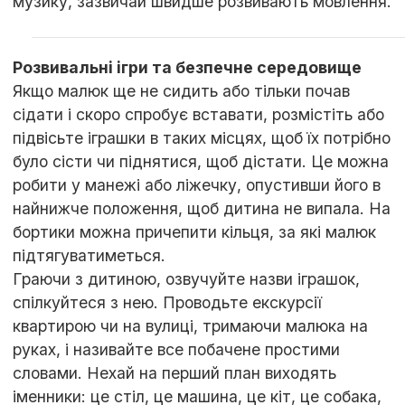
музику, зазвичай швидше розвивають мовлення.
Розвивальні ігри та безпечне середовище
Якщо малюк ще не сидить або тільки почав
сідати і скоро спробує вставати, розмістіть або
підвісьте іграшки в таких місцях, щоб їх потрібно
було сісти чи піднятися, щоб дістати. Це можна
робити у манежі або ліжечку, опустивши його в
найнижче положення, щоб дитина не випала. На
бортики можна причепити кільця, за які малюк
підтягуватиметься.
Граючи з дитиною, озвучуйте назви іграшок,
спілкуйтеся з нею. Проводьте екскурсії
квартирою чи на вулиці, тримаючи малюка на
руках, і називайте все побачене простими
словами. Нехай на перший план виходять
іменники: це стіл, це машина, це кіт, це собака,