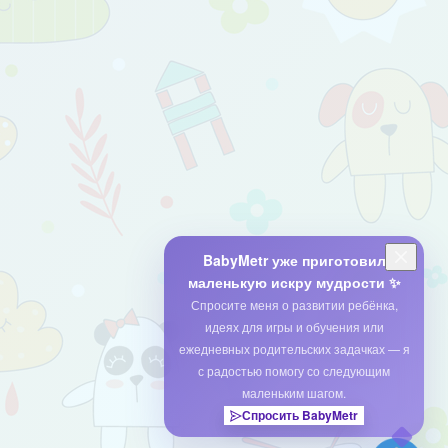
BabyMetr уже приготовил
маленькую искру мудрости ✨
Спросите меня о развитии ребёнка,
идеях для игры и обучения или
ежедневных родительских задачках — я
с радостью помогу со следующим
маленьким шагом.
Спросить BabyMetr