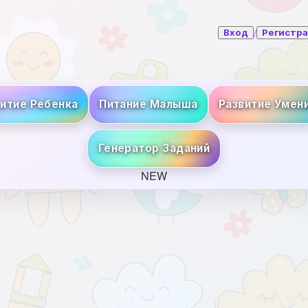
/
Вход
Регистр
витие Ребенка
Питание Малыша
Развитие Умен
Генератор Заданий
NEW