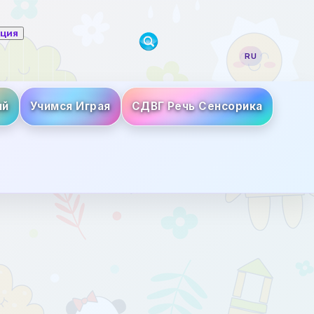
ация
RU
ий
Учимся Играя
СДВГ Речь Сенсорика