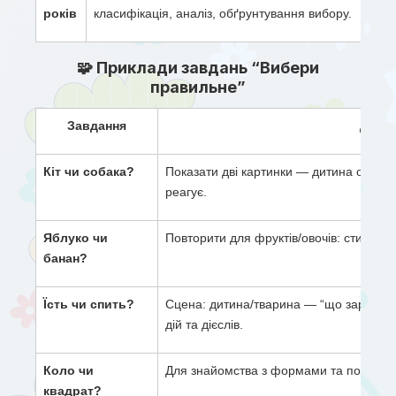
років
класифікація, аналіз, обґрунтування вибору.
🧩 Приклади завдань “Вибери
правильне”
Завдання
Детал
Кіт чи собака?
Показати дві картинки — дитина обирає
реагує.
Яблуко чи 
Повторити для фруктів/овочів: стимулю
банан?
Їсть чи спить?
Сцена: дитина/тварина — “що зараз ро
дій та дієслів.
Коло чи 
Для знайомства з формами та порівнян
квадрат?