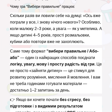
Чому гра “Вибери правильне” працює
Скільки разів ви ловили себе на думці: «Ось вже 
пограли у все, і знову нічого нового»? Особливо, 
коли малюку 2–3 роки, а увага — як у метелика. А 
якщо дитині 4–5 років, прості розмальовки, 
кубики або повтори вже не захоплюють.
Саме тому формат 
“вибери правильне / Або-
або”
 — один із найкращих способів поєднати 
логіку, увагу, мову і просту радість від гри
. Це 
не просто «зайняти дитину» — це стимул для 
розвитку розуміння, мислення й мовлення. І вам 
не треба годинами готувати матеріали — 
достатньо 1–2 запитань за день.
👉 
Якщо ви хочете почати 
без стресу
, 
без 
підготовки
 і 
з видимим результатом