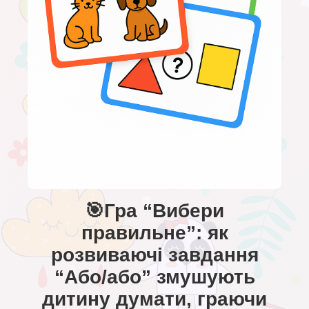
🎯Гра “Вибери
правильне”: як
розвиваючі завдання
“Або/або” змушують
дитину думати, граючи