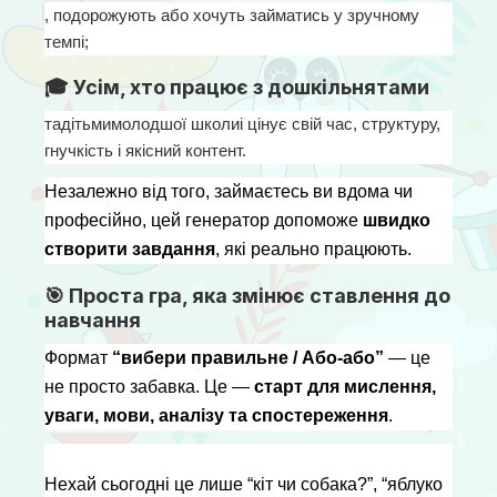
, подорожують або хочуть займатись у зручному 
темпі;
🎓 Усім, хто працює з дошкільнятами
тадітьмимолодшої школиі цінує свій час, структуру, 
гнучкість і якісний контент.
Незалежно від того, займаєтесь ви вдома чи 
професійно, цей генератор допоможе 
швидко 
створити завдання
, які реально працюють.
🎯 Проста гра, яка змінює ставлення до
навчання
Формат 
“вибери правильне / Або-або”
 — це 
не просто забавка. Це — 
старт для мислення, 
уваги, мови, аналізу та спостереження
.
Нехай сьогодні це лише “кіт чи собака?”, “яблуко 