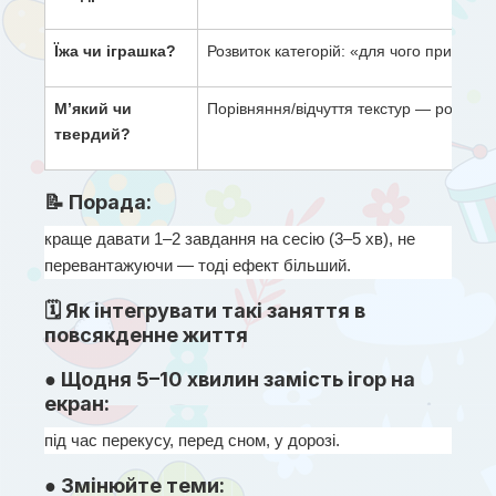
Їжа чи іграшка?
Розвиток категорій: «для чого призначе
М’який чи 
Порівняння/відчуття текстур — розвито
твердий?
📝 Порада:
краще давати 1–2 завдання на сесію (3–5 хв), не 
перевантажуючи — тоді ефект більший.
🗓 Як інтегрувати такі заняття в
повсякденне життя
● Щодня 5–10 хвилин замість ігор на
екран:
під час перекусу, перед сном, у дорозі.
● Змінюйте теми: