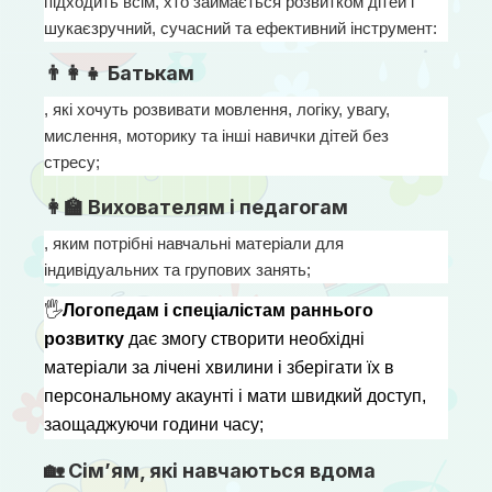
підходить всім, хто займається розвитком дітей і 
шукаєзручний, сучасний та ефективний інструмент:
👨‍👩‍👧 Батькам
, які хочуть розвивати мовлення, логіку, увагу, 
мислення, моторику та інші навички дітей без 
стресу;
👩‍🏫 Вихователям і педагогам
, яким потрібні навчальні матеріали для 
індивідуальних та групових занять;
🖐
Логопедам і спеціалістам раннього 
розвитку
 дає змогу створити необхідні 
матеріали за лічені хвилини і зберігати їх в 
персональному акаунті і мати швидкий доступ, 
заощаджуючи години часу;
🏡 Сім’ям, які навчаються вдома