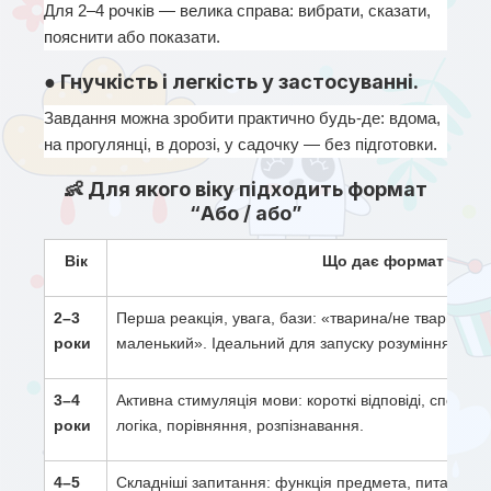
Для 2–4 рочків — велика справа: вибрати, сказати, 
пояснити або показати.
● Гнучкість і легкість у застосуванні.
Завдання можна зробити практично будь-де: вдома, 
на прогулянці, в дорозі, у садочку — без підготовки.
👶 Для якого віку підходить формат
“Або / або”
Вік
Що дає формат у роз
2–3 
Перша реакція, увага, бази: «тварина/не тварина», 
роки
маленький». Ідеальний для запуску розуміння та н
3–4 
Активна стимуляція мови: короткі відповіді, спосте
роки
логіка, порівняння, розпізнавання.
4–5 
Складніші запитання: функція предмета, питання «с