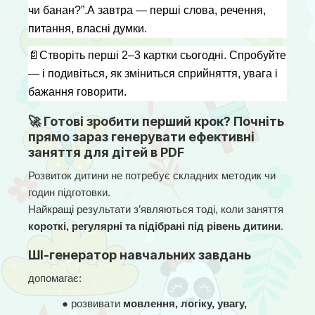
чи банан?”.А завтра — перші слова, речення, 
питання, власні думки.
📄
Створіть перші 2–3 картки сьогодні. Спробуйте 
— і подивіться, як зміниться сприйняття, увага і 
бажання говорити.
🚀 Готові зробити перший крок? Почніть
прямо зараз генерувати ефективні
заняття для дітей в PDF
Розвиток дитини не потребує складних методик чи 
годин підготовки.
Найкращі результати з’являються тоді, коли заняття 
короткі, регулярні та підібрані під рівень дитини
.
ШІ-генератор навчальних завдань
допомагає:
● 
розвивати 
мовлення, логіку, увагу, 