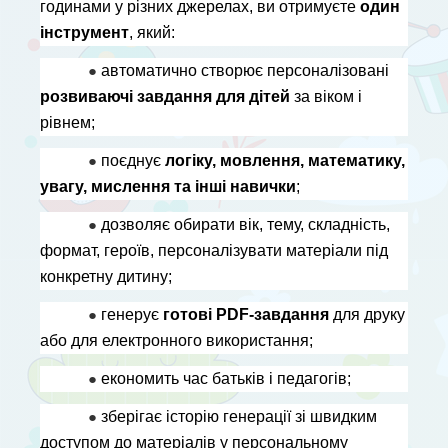
годинами у різних джерелах, ви отримуєте 
один 
інструмент
, який:
● 
автоматично створює персоналізовані 
розвиваючі завдання для дітей
 за віком і 
рівнем;
● 
поєднує 
логіку, мовлення, математику, 
увагу, мислення та інші навички
;
● 
дозволяє обирати вік, тему, складність, 
формат, героїв, персоналізувати матеріали під 
конкретну дитину;
● 
генерує 
готові PDF-завдання
 для друку 
або для електронного використання;
● 
економить час батьків і педагогів;
● 
зберігає історію генерації зі швидким 
доступом до матеріалів у персональному 