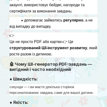
акаунті, використовує бейджі, нагороди та 
сертифікати за виконання завдань;
● 
допомагає займатись 
регулярно
, а не 
від випадку до випадку.
👉
Це не просто PDF або картки.
👉
 Це 
структурований ШІ-інструмент розвитку
, який 
росте разом із дитиною.
🤖 Чому ШІ-генератор PDF-завдань —
вигідний і часто необхідний
● Швидкість:
секунди — і ви маєте декілька сторінок 
персоналізованих завдань саме для вашої дитини.
● Якість: