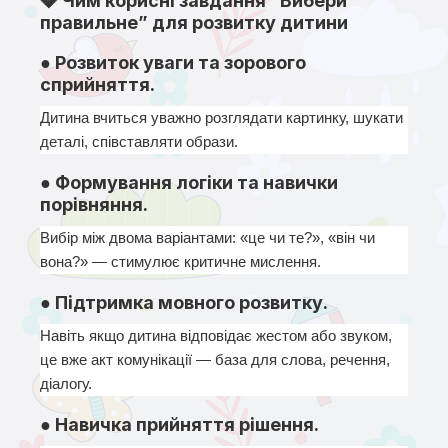
💎 Чим корисні завдання “Вибери
правильне” для розвитку дитини
● Розвиток уваги та зорового
сприйняття.
Дитина вчиться уважно розглядати картинку, шукати 
деталі, співставляти образи.
● Формування логіки та навички
порівняння.
Вибір між двома варіантами: «це чи те?», «він чи 
вона?» — стимулює критичне мислення.
● Підтримка мовного розвитку.
Навіть якщо дитина відповідає жестом або звуком, 
це вже акт комунікації — база для слова, речення, 
діалогу.
● Навичка прийняття рішення.