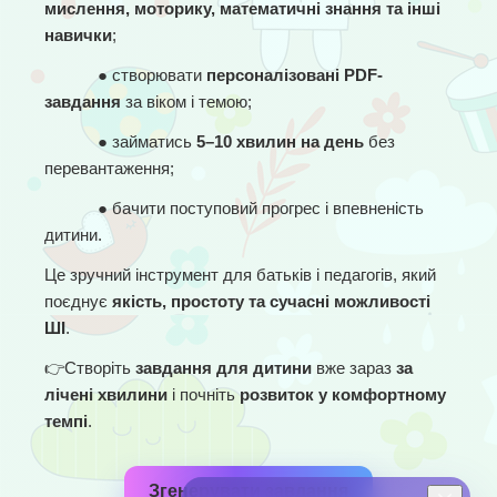
мислення, моторику, математичні знання та інші 
навички
;
● 
створювати 
персоналізовані PDF-
завдання
 за віком і темою;
● 
займатись 
5–10 хвилин на день
 без 
перевантаження;
● 
бачити поступовий прогрес і впевненість 
дитини.
Це зручний інструмент для батьків і педагогів, який 
поєднує 
якість, простоту та сучасні можливості 
ШІ
.
👉
Створіть 
завдання для дитини
 вже зараз 
за 
лічені хвилини
 і почніть 
розвиток у комфортному 
темпі
.
Згенерувати завдання