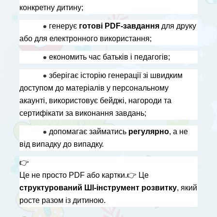
конкретну дитину;
● 
генерує 
готові PDF-завдання
 для друку 
або для електронного використання;
● 
економить час батьків і педагогів;
● 
зберігає історію генерації зі швидким 
доступом до матеріалів у персональному 
акаунті, використовує бейджі, нагороди та 
сертифікати за виконання завдань;
● 
допомагає займатись 
регулярно
, а не 
від випадку до випадку.
👉
Це не просто PDF або картки.
👉
 Це 
структурований ШІ-інструмент розвитку
, який 
росте разом із дитиною.