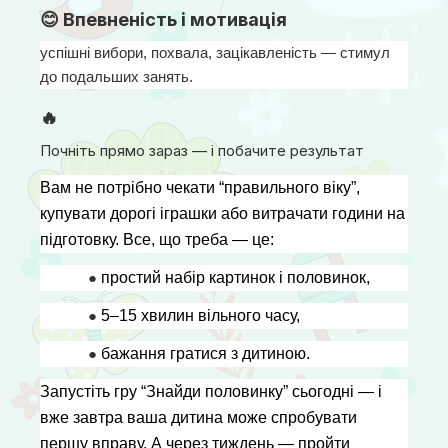
😊 Впевненість і мотивація
успішні вибори, похвала, зацікавленість — стимул 
до подальших занять.
🔥
Почніть прямо зараз — і побачите результат
Вам не потрібно чекати “правильного віку”, 
купувати дорогі іграшки або витрачати години на 
підготовку. Все, що треба — це:
● 
простий набір картинок і половинок,
● 
5–15 хвилин вільного часу,
● 
бажання гратися з дитиною.
Запустіть гру “Знайди половинку” сьогодні — і 
вже завтра ваша дитина може спробувати 
першу вправу. А через тиждень — пройти 