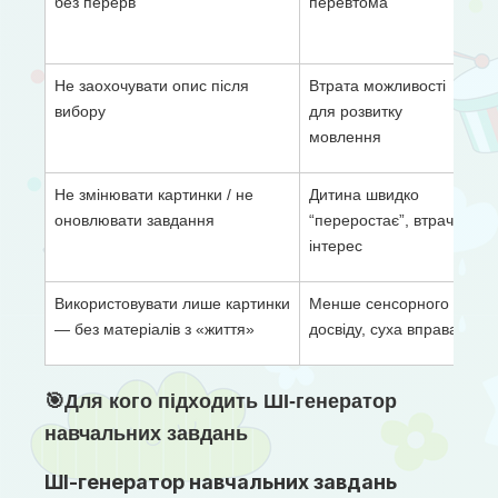
без перерв
перевтома
Не заохочувати опис після
Втрата можливості
вибору
для розвитку
мовлення
Не змінювати картинки / не
Дитина швидко
оновлювати завдання
“переростає”, втрачає
інтерес
Використовувати лише картинки
Менше сенсорного
— без матеріалів з «життя»
досвіду, суха вправа
🎯Для кого підходить ШІ-генератор
навчальних завдань
ШІ-генератор навчальних завдань