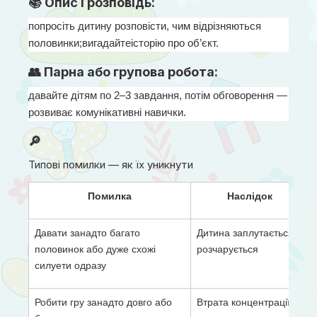
📚 Опис і розповідь:
попросіть дитину розповісти, чим відрізняються 
половинки;вигадайтеісторію про об’єкт.
👥 Парна або групова робота:
давайте дітям по 2–3 завдання, потім обговорення — 
розвиває комунікативні навички.
🔎
Типові помилки — як їх уникнути
Помилка
Наслідок
Давати занадто багато
Дитина заплутається,
половинок або дуже схожі
розчарується
силуети одразу
Робити гру занадто довго або
Втрата концентрації,