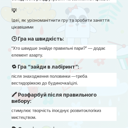
💡
Ідеї, як урізноманітнити гру та зробити заняття
цікавішими
🕒 Гра на швидкість:
“Хто швидше знайде правильні пари?” — додає 
елемент азарту.
🔁 Гра “зайди в лабіринт”:
після знаходження половинки —треба 
вестидоріжкою до будиночка/цілі.
🖍 Розфарбуй після правильного
вибору:
стимулює творчість іпоєднує розвитоклогікиз 
мистецтвом.