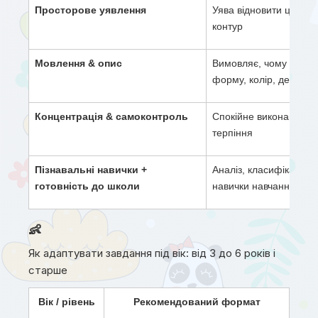
Просторове уявлення
Уява відновити ціле з
контур
Мовлення & опис
Вимовляє, чому обрав
форму, колір, деталі
Концентрація & самоконтроль
Спокійне виконання з
терпіння
Пізнавальні навички + 
Аналіз, класифікація, 
готовність до школи
навички навчання
👶
Як адаптувати завдання під вік: від 3 до 6 років і
старше
Вік / рівень
Рекомендований формат