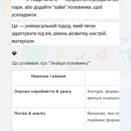
пари, або додайте “зайві” половинки, щоб 
ускладнити.
Це — універсальний підхід, який легко 
адаптувати під вік, рівень розвитку, настрій, 
матеріали.
💎
Що розвиває гра “Знайди половинку”
Навичка / вміння
Я
Зорове сприйняття & увага
Контури, форма, співв
вчиться помічати дрібн
Логіка & аналіз
Визначає, яка половинк
порівнює форми та де