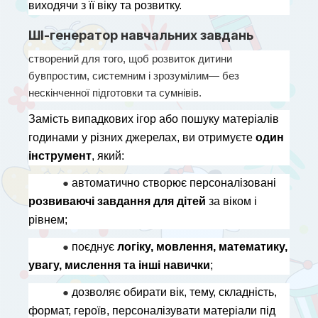
виходячи з її віку та розвитку.
ШІ-генератор навчальних завдань
створений для того, щоб розвиток дитини 
бувпростим, системним і зрозумілим— без 
нескінченної підготовки та сумнівів.
Замість випадкових ігор або пошуку матеріалів 
годинами у різних джерелах, ви отримуєте 
один 
інструмент
, який:
● 
автоматично створює персоналізовані 
розвиваючі завдання для дітей
 за віком і 
рівнем;
● 
поєднує 
логіку, мовлення, математику, 
увагу, мислення та інші навички
;
● 
дозволяє обирати вік, тему, складність, 
формат, героїв, персоналізувати матеріали під 