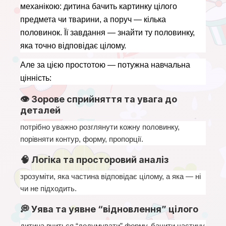
механікою: дитина бачить картинку цілого 
предмета чи тварини, а поруч — кілька 
половинок. Її завдання — знайти ту половинку, 
яка точно відповідає цілому.
Але за цією простотою — потужна навчальна 
цінність:
👁 Зорове сприйняття та увага до
деталей
потрібно уважно розглянути кожну половинку, 
порівняти контур, форму, пропорції.
🧠 Логіка та просторовий аналіз
зрозуміти, яка частина відповідає цілому, а яка — ні 
чи не підходить.
💭 Уява та уявне “відновлення” цілого
дитина вчиться “додумувати” форму, бачити частину 