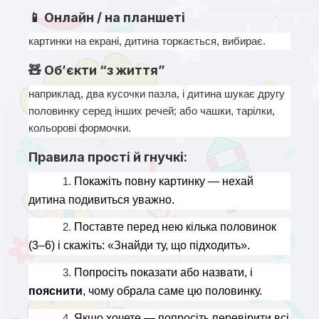
📱 Онлайн / на планшеті
картинки на екрані, дитина торкається, вибирає.
🧸 Об’єкти “з життя”
наприклад, два кусочки пазла, і дитина шукає другу 
половинку серед інших речей; або чашки, тарілки, 
кольорові формочки.
Правила прості й гнучкі:
1. 
Покажіть повну картинку — нехай 
дитина подивиться уважно.
2. 
Поставте перед нею кілька половинок 
(3–6) і скажіть: «Знайди ту, що підходить».
3. 
Попросіть показати або назвати, і 
пояснити
, чому обрала саме цю половинку.
4. 
Якщо хочете — попросіть перевірити всі 