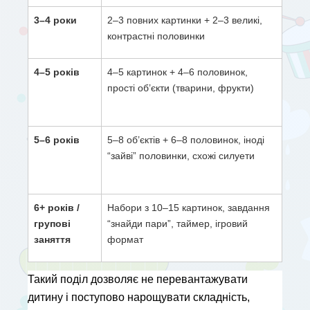
3–4 роки
2–3 повних картинки + 2–3 великі,
контрастні половинки
4–5 років
4–5 картинок + 4–6 половинок,
Форм
прості об’єкти (тварини, фрукти)
повт
моти
5–6 років
5–8 об’єктів + 6–8 половинок, іноді
Скла
“зайві” половинки, схожі силуети
потр
трен
6+ років / 
Набори з 10–15 картинок, завдання
Для 
групові 
“знайди пари”, таймер, ігровий
конц
заняття
формат
само
Такий поділ дозволяє не перевантажувати 
дитину і поступово нарощувати складність, 