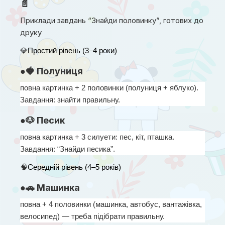
📄
Приклади завдань “Знайди половинку”, готових до
друку
💎
Простий рівень (3–4 роки)
●🍓 Полуниця
повна картинка + 2 половинки (полуниця + яблуко). 
Завдання: знайти правильну.
●🐶 Песик
повна картинка + 3 силуети: пес, кіт, пташка. 
Завдання: “Знайди песика”.
🧠
Середній рівень (4–5 років)
●🚗 Машинка
повна + 4 половинки (машинка, автобус, вантажівка, 
велосипед) — треба підібрати правильну.