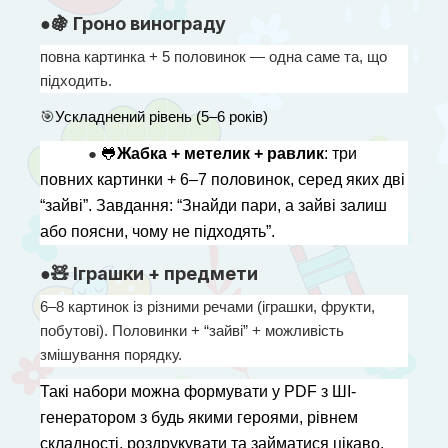
●🍇 Гроно винограду
повна картинка + 5 половинок — одна саме та, що 
підходить.
🎯
Ускладнений рівень (5–6 років)
● 
🐸
Жабка + метелик + равлик
: три 
повних картинки + 6–7 половинок, серед яких дві 
“зайві”. Завдання: “Знайди пари, а зайві залиш 
або поясни, чому не підходять”.
●🧸 Іграшки + предмети
6–8 картинок із різними речами (іграшки, фрукти, 
побутові). Половинки + “зайві” + можливість 
змішування порядку.
Такі набори можна формувати у PDF з ШІ-
генератором з будь якими героями, рівнем 
складності, роздрукувати та займатися цікаво. 