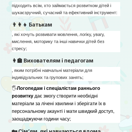
підходить всім, хто займається розвитком дітей і 
шукаєзручний, сучасний та ефективний інструмент:
👨‍👩‍👧 Батькам
, які хочуть розвивати мовлення, логіку, увагу, 
мислення, моторику та інші навички дітей без 
стресу;
👩‍🏫 Вихователям і педагогам
, яким потрібні навчальні матеріали для 
індивідуальних та групових занять;
🖐
Логопедам і спеціалістам раннього 
розвитку
 дає змогу створити необхідні 
матеріали за лічені хвилини і зберігати їх в 
персональному акаунті і мати швидкий доступ, 
заощаджуючи години часу;
🏡 Сім’ям, які навчаються вдома