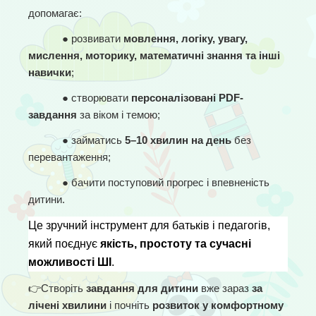
допомагає:
● 
розвивати 
мовлення, логіку, увагу, 
мислення, моторику, математичні знання та інші 
навички
;
● 
створювати 
персоналізовані PDF-
завдання
 за віком і темою;
● 
займатись 
5–10 хвилин на день
 без 
перевантаження;
● 
бачити поступовий прогрес і впевненість 
дитини.
Це зручний інструмент для батьків і педагогів, 
який поєднує 
якість, простоту та сучасні 
можливості ШІ
.
👉
Створіть 
завдання для дитини
 вже зараз 
за 
лічені хвилини
 і почніть 
розвиток у комфортному 