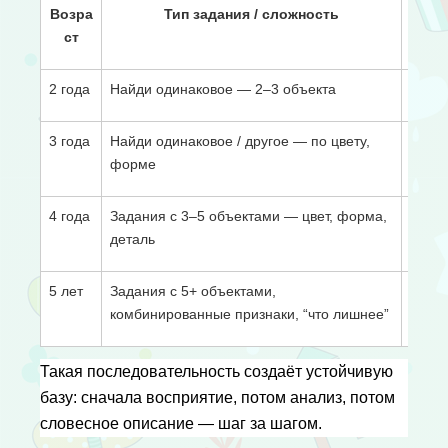
Возра
Тип задания / сложность
ст
2 года
Найди одинаковое — 2–3 объекта
Катег
3 года
Найди одинаковое / другое — по цвету,
Класс
форме
речь
4 года
Задания с 3–5 объектами — цвет, форма,
Анали
деталь
логик
5 лет
Задания с 5+ объектами,
Слож
комбинированные признаки, “что лишнее”
аргум
Такая последовательность создаёт устойчивую 
базу: сначала восприятие, потом анализ, потом 
словесное описание — шаг за шагом.