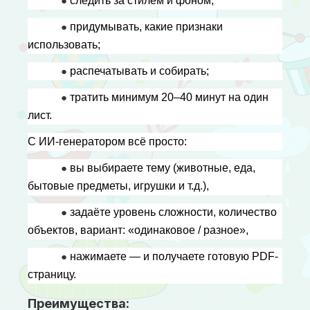
● 
следить за стилем и фоном;
● 
придумывать, какие признаки 
использовать;
● 
распечатывать и собирать;
● 
тратить минимум 20–40 минут на один 
лист.
С ИИ-генератором всё просто:
● 
вы выбираете тему (животные, еда, 
бытовые предметы, игрушки и т.д.),
● 
задаёте уровень сложности, количество 
объектов, вариант: «одинаковое / разное»,
● 
нажимаете — и получаете готовую PDF-
страницу.
Преимущества: