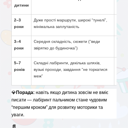
дитини
2–3 
Дуже прості маршрути, широкі “тунелі”,
Коорд
роки
мінімальна заплутаність
сенсо
3–4 
Середня складність, сюжети (“веди
Прост
роки
звірятко до будиночка”)
мотив
5–7 
Складні лабіринти, декілька шляхів,
Підго
років
вузькі проходи, завдання “не торкатися
конце
меж”
мисл
💎
Порада:
 навіть якщо дитина зовсім не вміє 
писати — лабіринт пальчиком стане чудовим 
“першим кроком” для розвитку моторики та 
уваги.
📄