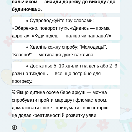
пальчиком — знайди доріжку до виходу / до 
будиночка »
.
● 
Супроводжуйте гру словами: 
«Обережно, поворот тут», «Дивись — пряма 
дорога», «Куди підеш — наліво чи направо?»
● 
Хваліть кожну спробу: “Молодець!”, 
“Класно!” — мотивація дуже важлива.
● 
Достатньо 5–10 хвилин на день або 2–3 
рази на тиждень — все, що потрібно для 
прогресу.
💡
Якщо дитина охоче бере аркуш — можна 
спробувати пройти маршрут фломастером, 
домалювати сюжет, придумати свою історію — 
це додає креативності й розвитку уяви.
🎲