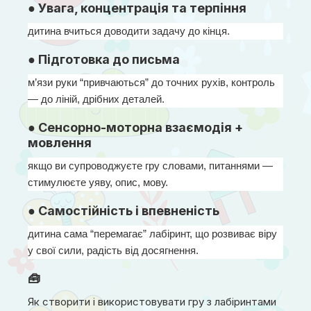
● Увага, концентрація та терпіння
дитина вчиться доводити задачу до кінця.
● Підготовка до письма
м’язи руки “привчаються” до точних рухів, контроль 
— до ліній, дрібних деталей.
● Сенсорно-моторна взаємодія +
мовлення
якщо ви супроводжуєте гру словами, питаннями — 
стимулюєте уяву, опис, мову.
● Самостійність і впевненість
дитина сама “перемагає” лабіринт, що розвиває віру 
у свої сили, радість від досягнення.
🧰
Як створити і використовувати гру з лабіринтами