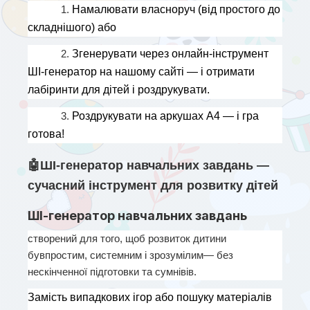
1. 
Намалювати власноруч (від простого до 
складнішого) або
2. 
Згенерувати через онлайн-інструмент 
ШІ-генератор на нашому сайті — і отримати 
лабіринти для дітей і роздрукувати.
3. 
Роздрукувати на аркушах А4 — і гра 
готова!
🤖ШІ-генератор навчальних завдань —
сучасний інструмент для розвитку дітей
ШІ-генератор навчальних завдань
створений для того, щоб розвиток дитини 
бувпростим, системним і зрозумілим— без 
нескінченної підготовки та сумнівів.
Замість випадкових ігор або пошуку матеріалів 