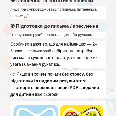
🗣 Мовлення та когнітивні навички
якщо гра супроводжується словами, питаннями, 
описом дії.
🎯 Підготовка до письма / креслення
“тренування руки” перед олівцем або ручкою.
Особливо важливо, що для найменших — 2–
3 роки — 
пальчиковий
 лабіринт не потребує 
письма чи художнього таланту: лише пальчик, 
увага і бажання рухатись.
👉 
Якщо ви хочете почати 
без стресу
, 
без 
підготовки
 і 
з видимим результатом
 —
створіть персоналізовані PDF-завдання 
для дитини
 вже сьогодні.