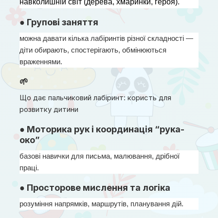
навколишній світ (дерева, хмаринки, героя).
● Групові заняття
можна давати кілька лабіринтів різної складності — 
діти обирають, спостерігають, обмінюються 
враженнями.
🌱
Що дає пальчиковий лабіринт: користь для
розвитку дитини
● Моторика рук і координація “рука-
око”
базові навички для письма, малювання, дрібної 
праці.
● Просторове мислення та логіка
розуміння напрямків, маршрутів, планування дій.