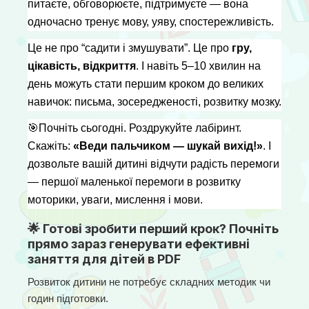
питаєте, обговорюєте, підтримуєте — вона 
одночасно тренує мову, уяву, спостережливість.
Це не про “садити і змушувати”. Це про 
гру, 
цікавість, відкриття
. І навіть 5–10 хвилин на 
день можуть стати першим кроком до великих 
навичок: письма, зосередженості, розвитку мозку.
🎯
Почніть сьогодні. Роздрукуйте лабіринт. 
Скажіть: 
«Веди пальчиком — шукай вихід!»
. І 
дозвольте вашій дитині відчути радість перемоги 
— першої маленької перемоги в розвитку 
моторики, уваги, мислення і мови.
🌟 Готові зробити перший крок? Почніть
прямо зараз генерувати ефективні
заняття для дітей в PDF
Розвиток дитини не потребує складних методик чи 
годин підготовки.