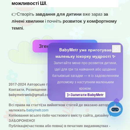
можливості ШІ
.
👉
Створіть 
завдання для дитини
 вже зараз 
за 
лічені хвилини
 і почніть 
розвиток у комфортному 
темпі
.
Згенерувати завдання
BabyMetr уже приготував
маленьку іскорку мудрості ✨
Запитайте мене про розвиток дитини,
ідеї для гри та навчання або щоденні
батьківські загадки — я із задоволенням
допоможу з наступним маленьким
2017-2024 Авторське право © babymetr.com
кроком.
Контакти. Розміщення реклами:
babymetrweb@gmail.com
Запитати BabyMetr
Всі права на статті(за вийнятком статей де вказано авторство)
належать
babymetr.com
Копіювання всього і/або часткового вмісту сайта, дизайну -
ЗАБОРОНЕНО!
Публікація(часткова або повна) в печатних видавництвах -