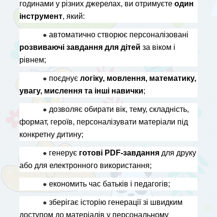
годинами у різних джерелах, ви отримуєте 
один 
інструмент
, який:
● 
автоматично створює персоналізовані 
розвиваючі завдання для дітей
 за віком і 
рівнем;
● 
поєднує 
логіку, мовлення, математику, 
увагу, мислення та інші навички
;
● 
дозволяє обирати вік, тему, складність, 
формат, героїв, персоналізувати матеріали під 
конкретну дитину;
● 
генерує 
готові PDF-завдання
 для друку 
або для електронного використання;
● 
економить час батьків і педагогів;
● 
зберігає історію генерації зі швидким 
доступом до матеріалів у персональному 