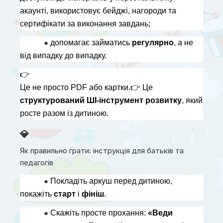
акаунті, використовує бейджі, нагороди та 
сертифікати за виконання завдань;
● 
допомагає займатись 
регулярно
, а не 
від випадку до випадку.
👉
Це не просто PDF або картки.
👉
 Це 
структурований ШІ-інструмент розвитку
, який 
росте разом із дитиною.
💎
Як правильно грати: інструкція для батьків та
педагогів
● 
Покладіть аркуш перед дитиною, 
покажіть 
старт
 і 
фініш
.
● 
Скажіть просте прохання: 
«Веди 