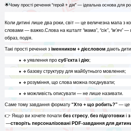
🌟
Чому прості речення “герой + дія” — ідеальна основа для р
Коли дитині лише два роки, світ — це величезна мапа з коль
словами — важко.Слова на кшталт 
“мама”
, 
“сік”
, 
“м’яч”
 — 
образ, подія.
Такі прості речення з 
іменником + дієсловом
 дають дити
● 
🔹
уявлення про 
суб’єкта і дію
;
● 
🔹
базову структуру для майбутнього мовлення;
● 
🔹
розуміння, що слова можна поєднувати;
● 
🔹
можливість описувати — не лише називати.
Саме тому завдання формату 
“Хто + що робить?”
 — це 
👉 
Якщо ви хочете почати 
без стресу
, 
без підготовки
 і 
з
 —
створіть персоналізовані PDF-завдання для дитин