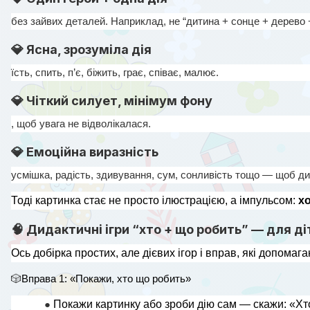
без зайвих деталей. Наприклад, не “дитина + сонце + дерево + 
💎 Ясна, зрозуміла дія
їсть, спить, п’є, біжить, грає, співає, малює.
💎 Чіткий силует, мінімум фону
, щоб увага не відволікалася.
💎 Емоційна виразність
усмішка, радість, здивування, сум, сонливість тощо — щоб дит
Тоді картинка стає не просто ілюстрацією, а імпульсом: 
х
🧠 Дидактичні ігри “хто + що робить” — для ді
Ось добірка простих, але дієвих ігор і вправ, які допомаг
🎲
Вправа 1: «Покажи, хто що робить»
● 
Покажи картинку або зроби дію сам — скажи: «Хто