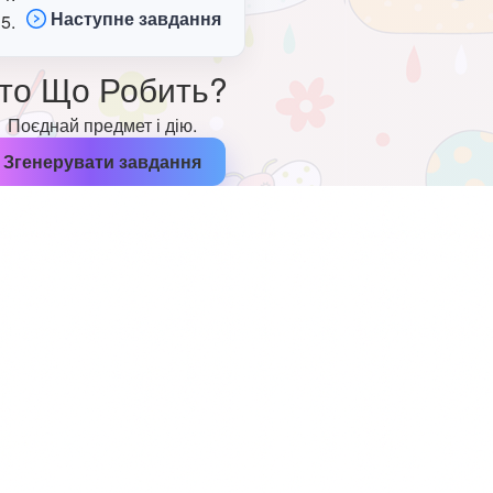
Наступне завдання
то Що Робить?
Поєднай предмет і дію.
Згенерувати завдання