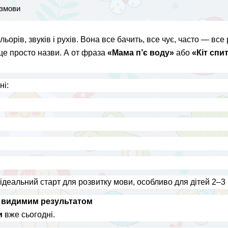
озмови
орів, звуків і рухів. Вона все бачить, все чує, часто — все 
це просто назви. А от фраза 
«Мама п’є воду»
 або 
«Кіт спи
ні:
ідеальний старт для розвитку мови, особливо для дітей 2–3 
 видимим результатом
и
 вже сьогодні.