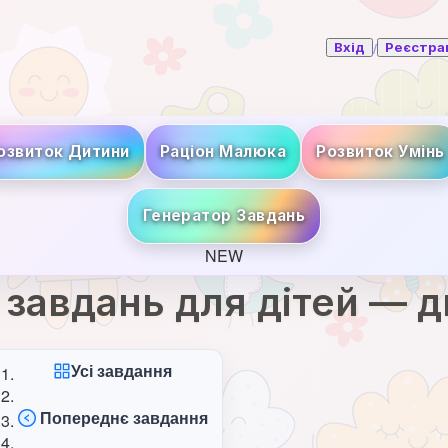
/
Вхід
Реєстра
озвиток Дитини
Раціон Малюка
Розвиток Умінь
Генератор Завдань
NEW
завдань для дітей — д
Усі завдання
Попереднє завдання