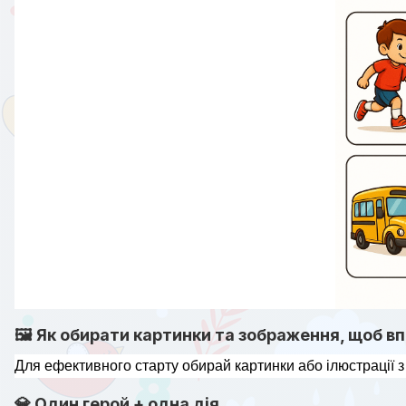
🖼 Як обирати картинки та зображення, щоб в
Для ефективного старту обирай картинки або ілюстрації з
💎 Один герой + одна дія