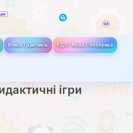
ція
UA
Вчись Граючись
РДУГ Мова Сенсорика
идактичні ігри