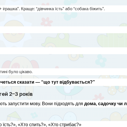
іграшка”. Краще: “дівчинка їсть” або “собака біжить”.
ині було цікаво.
очеться сказати — “що тут відбувається?”
тей 2–3 років
ають запустити мову. Вони підходять для 
дома, садочку чи 
 їсть?», «Хто спить?», «Хто стрибає?»