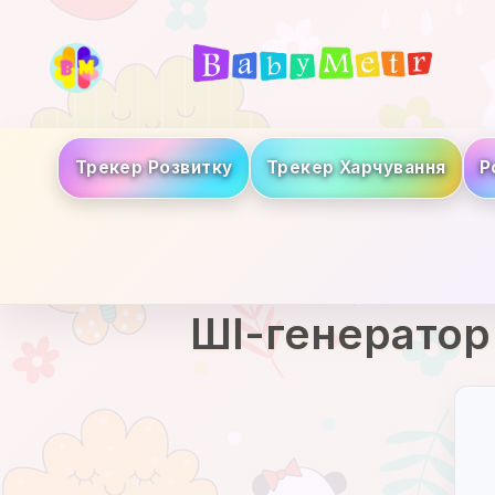
Трекер Розвитку
Трекер Харчування
Р
ШІ-генератор 