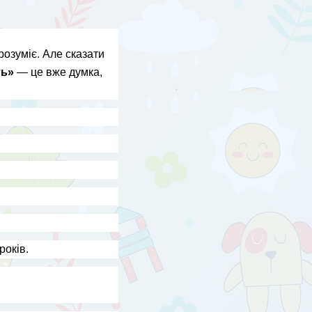
розуміє. Але сказати 
ть»
 — це вже думка, 
років.